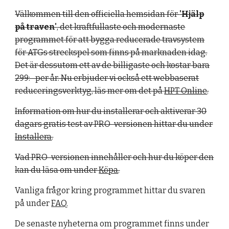
Välkommen till den officiella hemsidan för
'Hjälp
på traven'
, det kraftfullaste och modernaste
programmet för att bygga reducerade travsystem
för ATGs streckspel som finns på marknaden idag.
Det är dessutom ett av de billigaste och kostar bara
299:- per år. Nu erbjuder vi också ett webbaserat
reduceringsverktyg, läs mer om det på
HPT Online
.
Information om hur du installerar och aktiverar 30
dagars gratis test av PRO-versionen hittar du under
Installera
.
Vad PRO-versionen innehåller och hur du köper den
kan du läsa om under
Köpa
.
Vanliga frågor kring programmet hittar du svaren
på under
FAQ
.
De senaste nyheterna om programmet finns under